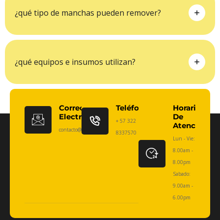
¿qué tipo de manchas pueden remover?
¿qué equipos e insumos utilizan?
Correo
Teléfono:
Horario
Electrónico
De
+ 57 322
Atención
contacto@limpiezaexperta.com
8337570
Lun - Vie:
8.00am -
8.00pm
Sabado:
9.00am -
6.00pm