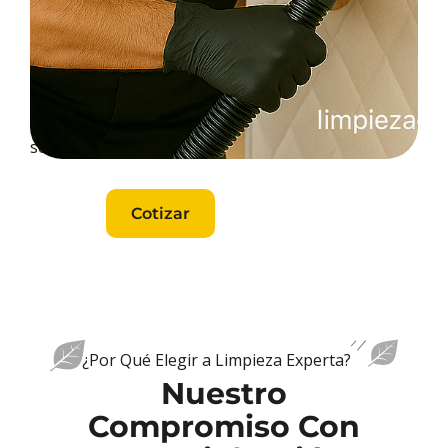
que
respaldan
la
calidad
de
nuestros
servicios.
Cotizar
Cotizar
¿Por Qué Elegir a Limpieza Experta?
Nuestro
Compromiso Con