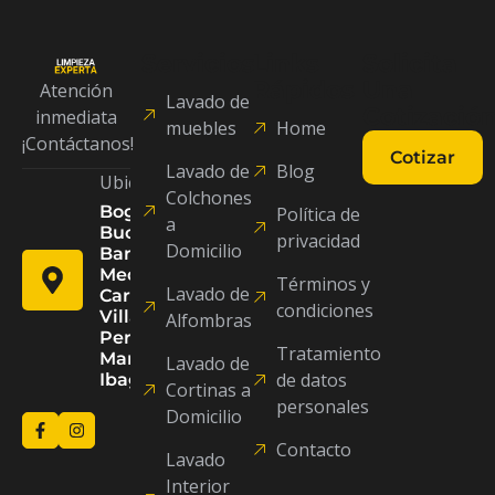
Servicios
Links
Solicita
Rápidos
Una
Atención
Lavado de
Cotizació
inmediata
muebles
Home
¡Contáctanos!
Cotizar
Lavado de
Blog
Coti
Ubicaciones:
Colchones
Bogotá, D.C,
Política de
a
Bucaramanga,
privacidad
Domicilio
Barranquilla,
Medellín, Cali,
Términos y
Lavado de
Cartagena,
condiciones
Villavicencio,
Alfombras
Pereira,
Tratamiento
Manizales,
Lavado de
de datos
Ibagué.
Cortinas a
personales
Domicilio
Contacto
Lavado
Interior