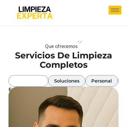
Que ofrecemos
Servicios De Limpieza
Completos
Experiencia
Soluciones
Personal
A
Experiencia
En
Limpieza
Experta
somos
una