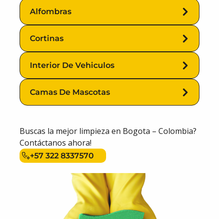
Colchones
Alfombras
Lavado
Alfombras
De
Muebles
Cortinas
Cortinas
Interior De Vehiculos
Camas De Mascotas
Interior
De
Vehiculos
Camas
De
Buscas la mejor limpieza en Bogota – Colombia?
Mascotas
Contáctanos ahora!
+57 322 8337570
+57 322
8337570