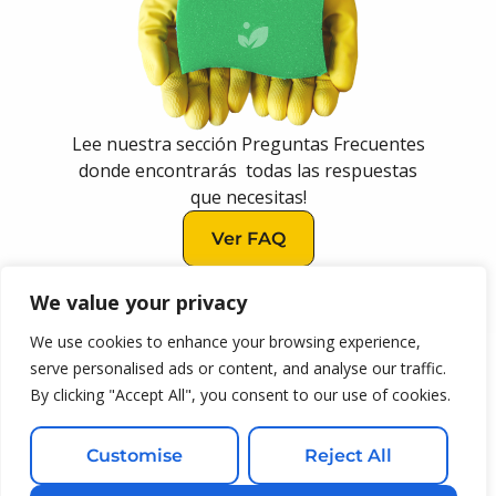
Lee nuestra sección Preguntas Frecuentes
donde encontrarás todas las respuestas
que necesitas!
Ver FAQ
Ver
We value your privacy
FAQ
We use cookies to enhance your browsing experience,
serve personalised ads or content, and analyse our traffic.
¿DESEAS DEJARNOS ALGUN COMENTARIO ?
By clicking "Accept All", you consent to our use of cookies.
Ver Comentarios / Dejar un comentario
Customise
Reject All