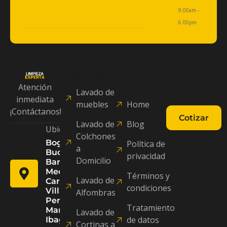
9.00am -
6.00pm
Servicios
Links
Solicita
Rápidos
Una
Atención
Lavado de
Cotizació
inmediata
muebles
Home
¡Contáctanos!
Cotizar
Lavado de
Blog
Coti
Ubicaciones:
Colchones
Bogotá, D.C,
Política de
a
Bucaramanga,
privacidad
Domicilio
Barranquilla,
Medellín, Cali,
Términos y
Lavado de
Cartagena,
condiciones
Villavicencio,
Alfombras
Pereira,
Tratamiento
Manizales,
Lavado de
de datos
Ibagué.
Cortinas a