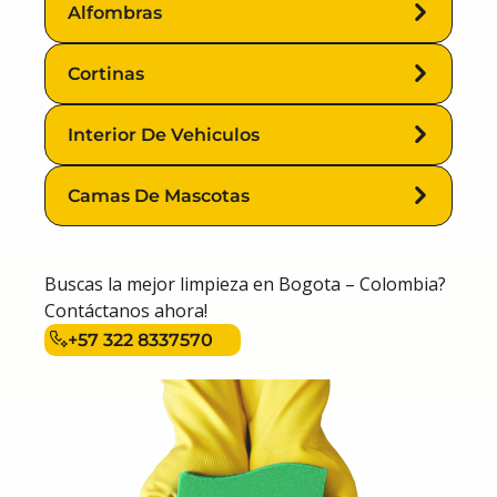
Alfombras
Lavado
Alfombras
De
Muebles
Cortinas
Cortinas
Interior De Vehiculos
Camas De Mascotas
Interior
De
Vehiculos
Camas
De
Buscas la mejor limpieza en Bogota – Colombia?
Mascotas
Contáctanos ahora!
+57 322 8337570
+57 322
8337570