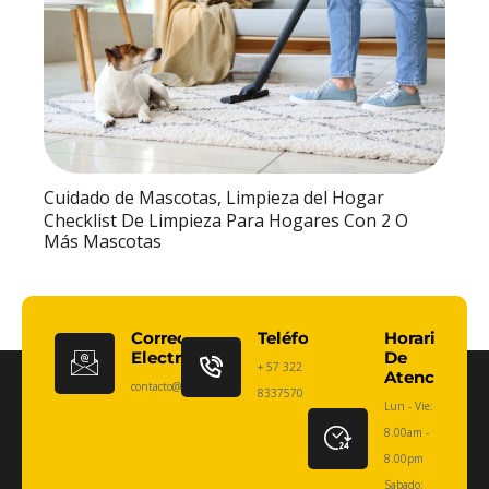
Cuidado de Mascotas
,
Limpieza del Hogar
Checklist De Limpieza Para Hogares Con 2 O
Más Mascotas
Correo
Teléfono:
Horario
Electrónico
De
+ 57 322
Atención
contacto@limpiezaexperta.com
8337570
Lun - Vie:
8.00am -
8.00pm
Sabado: